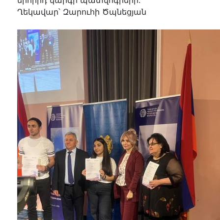
Ղեկավար՝ Զարուհի Ծպնեցյան