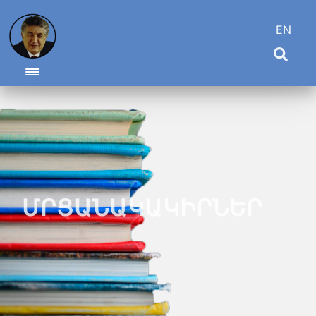
EN
Toggle navigation
ՄՐՑԱՆԱԿԱԿԻՐՆԵՐ