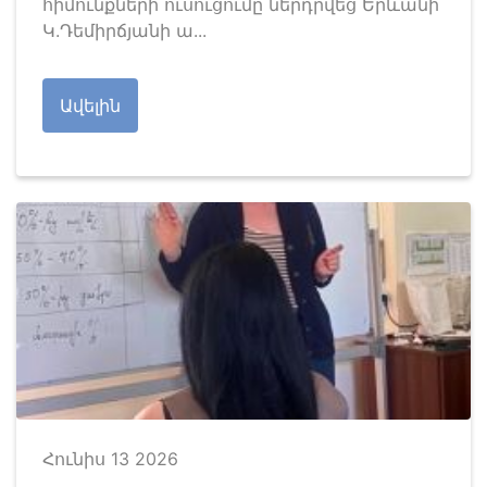
հիմունքների ուսուցումը ներդրվեց Երևանի
Կ.Դեմիրճյանի ա...
Ավելին
Հունիս 13 2026