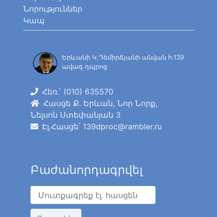
Նորություններ
Կապ
Երևանի Կ.ԴեմիրՃյանի անվան հ.139
ավագ դպրոց
Հեռ.՝ (010) 635570
Հասցե Ք. Երևան, Նոր Նորք,
Նելսոն Ստեփանյան 3
Էլ․Հասցե՝ 139dproc@rambler.ru
Բաժանորդագրվել