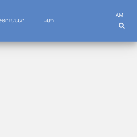
AM
ԹՅՈՒՆՆԵՐ
ԿԱՊ