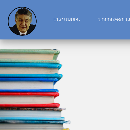
ՄԵՐ ՄԱՍԻՆ
ՆՈՐՈՒԹՅՈՒՆ