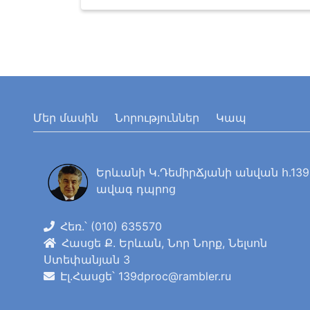
Մեր մասին
Նորություններ
Կապ
Երևանի Կ.ԴեմիրՃյանի անվան հ.139
ավագ դպրոց
Հեռ.՝ (010) 635570
Հասցե Ք. Երևան, Նոր Նորք, Նելսոն
Ստեփանյան 3
Էլ․Հասցե՝ 139dproc@rambler.ru