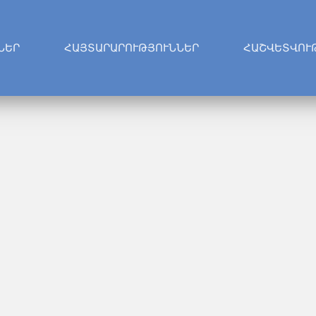
ՆԵՐ
ՀԱՅՏԱՐԱՐՈՒԹՅՈՒՆՆԵՐ
ՀԱՇՎԵՏՎՈՒ