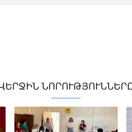
ՎԵՐՋԻՆ ՆՈՐՈՒԹՅՈՒՆՆԵՐ