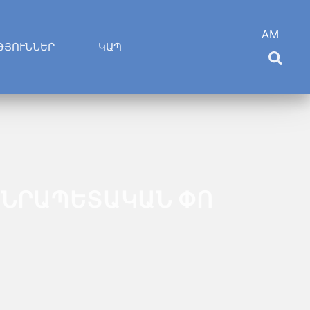
AM
ԹՅՈՒՆՆԵՐ
ԿԱՊ
ԱՆՐԱՊԵՏԱԿԱՆ ՓՈ