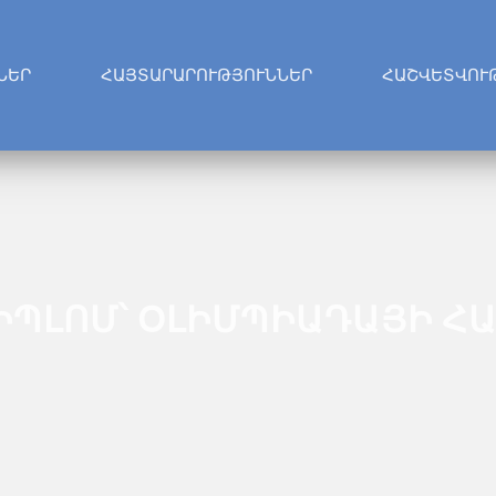
ՆԵՐ
ՀԱՅՏԱՐԱՐՈՒԹՅՈՒՆՆԵՐ
ՀԱՇՎԵՏՎՈՒ
ԻՊԼՈՄ՝ ՕԼԻՄՊԻԱԴԱՅԻ Հ