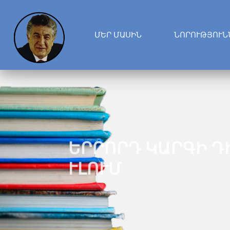
ՄԵՐ ՄԱՍԻՆ
ՆՈՐՈՒԹՅՈՒՆ
ԵՐՐՈՐԴ ԿԱՐԳԻ Դ
ՒԼՈՒՄ