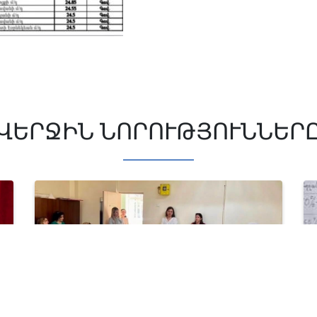
ՎԵՐՋԻՆ ՆՈՐՈՒԹՅՈՒՆՆԵՐ