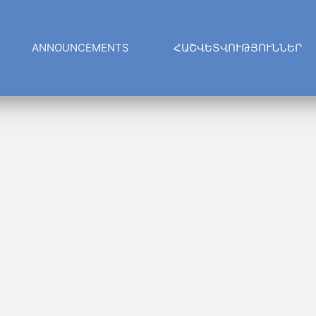
ANNOUNCEMENTS
ՀԱՇՎԵՏՎՈՒԹՅՈՒՆՆԵՐ