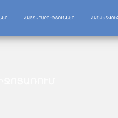
ՆԵՐ
ՀԱՅՏԱՐԱՐՈՒԹՅՈՒՆՆԵՐ
ՀԱՇՎԵՏՎՈՒ
ԻՋՈՑԱՌՈՒՄ