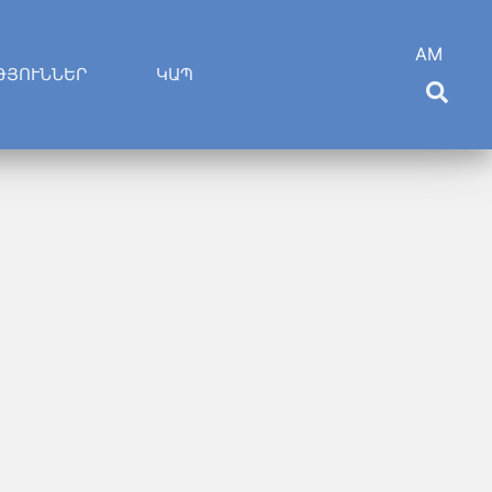
AM
ԹՅՈՒՆՆԵՐ
ԿԱՊ