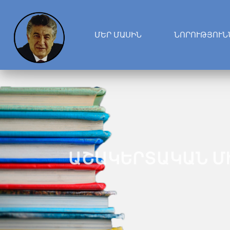
ՄԵՐ ՄԱՍԻՆ
ՆՈՐՈՒԹՅՈՒՆ
ԱՇԱԿԵՐՏԱԿԱՆ Մ