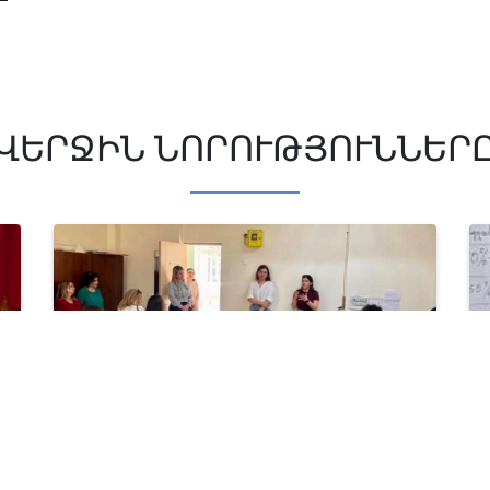
ՎԵՐՋԻՆ ՆՈՐՈՒԹՅՈՒՆՆԵՐ
Հունիս 13 2026