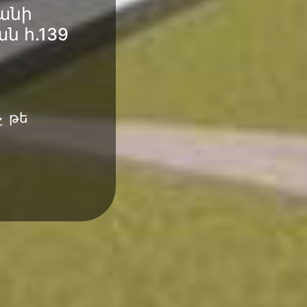
անի
ն հ.139
ք
չ թե