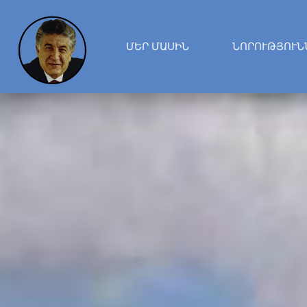
ՄԵՐ ՄԱՍԻՆ
ՆՈՐՈՒԹՅՈՒՆ