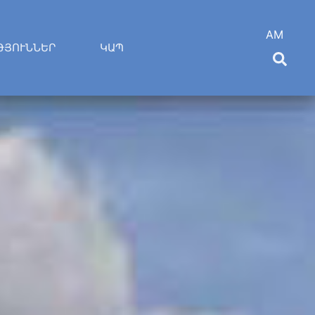
AM
ԹՅՈՒՆՆԵՐ
ԿԱՊ