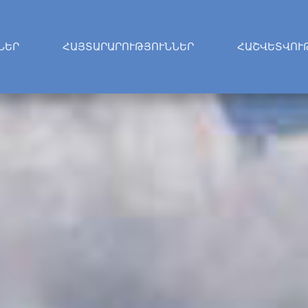
ՆԵՐ
ՀԱՅՏԱՐԱՐՈՒԹՅՈՒՆՆԵՐ
ՀԱՇՎԵՏՎՈՒ